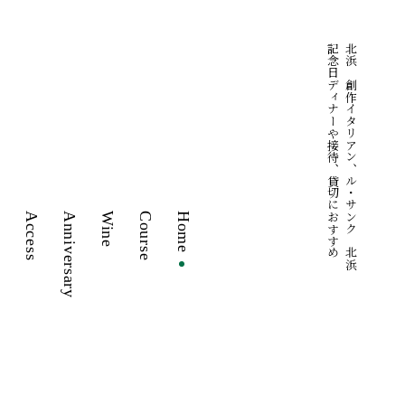
記念日ディナーや接待、貸切におすすめ
北浜の創作イタリアン、ル・サンク 北浜｜
r
Access
Anniversary
Wine
Course
Home