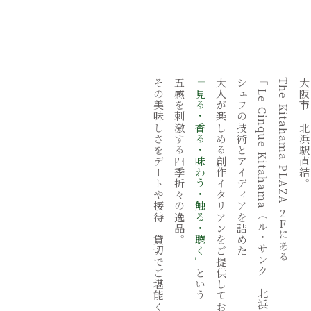
その美味しさをデートや接待、貸切でご堪能ください。
五感を刺激する四季折々の逸品。
「見る・香る・味わう・触る・聴く」
大人が楽しめる創作イタリアンをご提供しております。
シェフの技術とアイディアを詰めた、
「
The Kitahama PLAZA
大阪市、北浜駅直結
Le Cinque Kitahama
2
（ル・サンク 北浜）」では、
F
にある
という