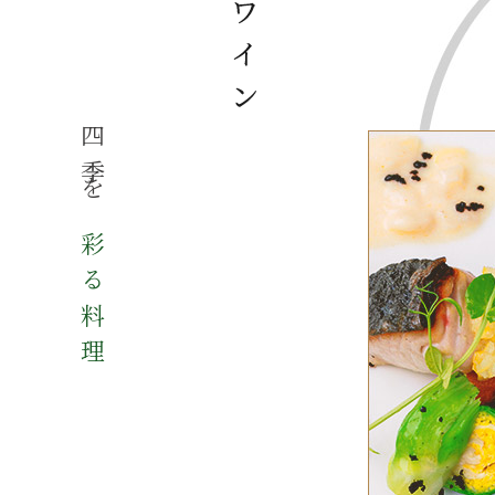
。
四季を
彩る料理